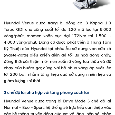
Hyundai Venue được trang bị động cơ I3 Kappa 1.0
Turbo GDI cho công suất tối đa 120 mã lực tại 6.000
vòng/phút, momen xoắn cực đại 172Nm tại 1.500 ~
4.000 vòng/phút. Động cơ được phát triển ở Trung Tâm
Kỹ Thuật của Hyundai tại châu Âu sử dụng van cửa xả
(waste-gate) điều khiển điện để tối ưu hoá dòng chảy,
đồng thời cải thiện mô-men xoắn ở vòng tua thấp và độ
nhạy của bướm ga; cùng với bộ phun xăng áp suất lên
tới 200 bar, nhằm tăng hiệu quả sử dụng nhiên liệu và
giảm lượng khí thải.
3 chế độ lái phù hợp với từng phong cách lái
Hyundai Venue được trang bị Drive Mode 3 chế độ lái
Normal – Eco – Sport, hệ thống sẽ trực tiếp can thiệp vào
các hệ thống truyền động của xe: vô lăng, hộp số, chân