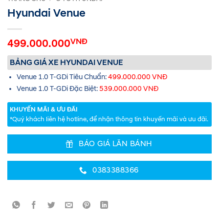
Hyundai Venue
VNĐ
499.000.000
BẢNG GIÁ XE HYUNDAI VENUE
Venue 1.0 T-GDi Tiêu Chuẩn:
499.000.000 VNĐ
Venue 1.0 T-GDi Đặc Biệt:
539.000.000 VNĐ
KHUYẾN MÃI & ƯU ĐÃI
*Quý khách liên hệ hotline, để nhận thông tin khuyến mãi và ưu đãi.
BÁO GIÁ LĂN BÁNH
0383388366