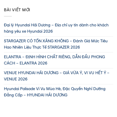
BÀI VIẾT MỚI
Đại lý Hyundai Hải Dương – Địa chỉ uy tín dành cho khách
hàng yêu xe Hyundai 2026
STARGAZER CÓ TỐN XĂNG KHÔNG – Đánh Giá Mức Tiêu
Hao Nhiên Liệu Thực Tế STARGAZER 2026
ELANTRA – ĐỊNH HÌNH CHẤT RIÊNG, DẪN ĐẦU PHONG
CÁCH – ELANTRA 2026
VENUE HYUNDAI HẢI DƯƠNG – GIÁ VỪA Ý, VI VU HẾT Ý –
VENUE 2026
Hyundai Palisade Vi Vu Mùa Hè, Đặc Quyền Nghỉ Dưỡng
Đẳng Cấp – HYUNDAI HẢI DƯƠNG