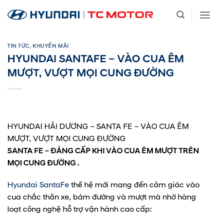
Bỏ
qua
nội
dung
TIN TỨC
,
KHUYẾN MÃI
HYUNDAI SANTAFE – VÀO CUA ÊM
MƯỢT, VƯỢT MỌI CUNG ĐƯỜNG
HYUNDAI HẢI DƯƠNG – SANTA FE – VÀO CUA ÊM
MƯỢT, VƯỢT MỌI CUNG ĐƯỜNG
SANTA FE – ĐẢNG CẤP KHI VÀO CUA ÊM MƯỢT TRÊN
MỌI CUNG ĐƯỜNG .
Hyundai SantaFe
thế hệ mới mang đến cảm giác vào
cua chắc thân xe, bám đường và mượt mà nhờ hàng
loạt công nghệ hỗ trợ vận hành cao cấp: