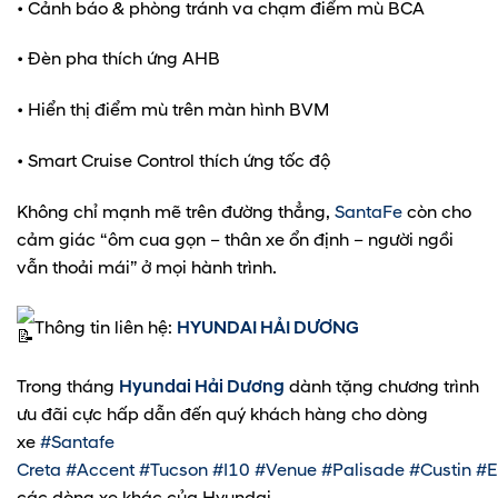
• Cảnh báo & phòng tránh va chạm điểm mù BCA
• Đèn pha thích ứng AHB
• Hiển thị điểm mù trên màn hình BVM
• Smart Cruise Control thích ứng tốc độ
Không chỉ mạnh mẽ trên đường thẳng,
SantaFe
còn cho
cảm giác “ôm cua gọn – thân xe ổn định – người ngồi
vẫn thoải mái” ở mọi hành trình.
Thông tin liên hệ:
HYUNDAI HẢI DƯƠNG
Trong tháng
Hyundai Hải Dương
dành tặng chương trình
ưu đãi cực hấp dẫn đến quý khách hàng cho dòng
xe
#Santafe
Creta
#Accent
#Tucson
#I10
#Venue
#Palisade
#Custin
#E