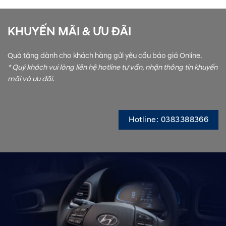
KHUYẾN MÃI & ƯU ĐÃI
Quà tặng dành cho khách hàng gửi yêu cầu báo giá Online.
* Quý khách vui lòng liên hệ hotline tư vấn, nhận thông tin khuyến
mãi và ưu đãi.
Hotline: 0383388366