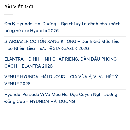
BÀI VIẾT MỚI
Đại lý Hyundai Hải Dương – Địa chỉ uy tín dành cho khách
hàng yêu xe Hyundai 2026
STARGAZER CÓ TỐN XĂNG KHÔNG – Đánh Giá Mức Tiêu
Hao Nhiên Liệu Thực Tế STARGAZER 2026
ELANTRA – ĐỊNH HÌNH CHẤT RIÊNG, DẪN ĐẦU PHONG
CÁCH – ELANTRA 2026
VENUE HYUNDAI HẢI DƯƠNG – GIÁ VỪA Ý, VI VU HẾT Ý –
VENUE 2026
Hyundai Palisade Vi Vu Mùa Hè, Đặc Quyền Nghỉ Dưỡng
Đẳng Cấp – HYUNDAI HẢI DƯƠNG