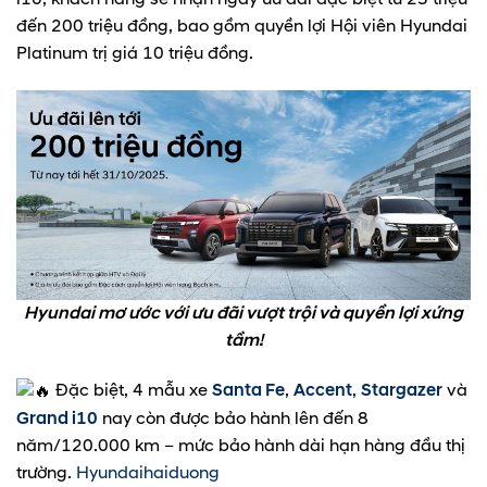
đến 200 triệu đồng, bao gồm quyền lợi Hội viên Hyundai
Platinum trị giá 10 triệu đồng.
Hyundai mơ ước với ưu đãi vượt trội và quyền lợi xứng
tầm!
Đặc biệt, 4 mẫu xe
Santa Fe
,
Accent
,
Stargazer
và
Grand i10
nay còn được bảo hành lên đến 8
năm/120.000 km – mức bảo hành dài hạn hàng đầu thị
trường.
Hyundaihaiduong