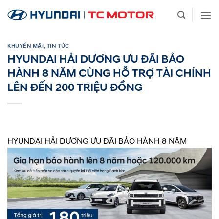
Bỏ
qua
nội
dung
KHUYẾN MÃI
,
TIN TỨC
HYUNDAI HẢI DƯƠNG ƯU ĐÃI BẢO
HÀNH 8 NĂM CÙNG HỖ TRỢ TÀI CHÍNH
LÊN ĐẾN 200 TRIỆU ĐỒNG
HYUNDAI HẢI DƯƠNG ƯU ĐÃI BẢO HÀNH 8 NĂM