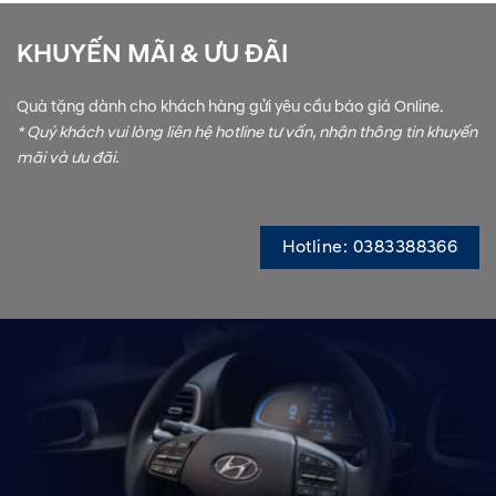
KHUYẾN MÃI & ƯU ĐÃI
Quà tặng dành cho khách hàng gửi yêu cầu báo giá Online.
* Quý khách vui lòng liên hệ hotline tư vấn, nhận thông tin khuyến
mãi và ưu đãi.
Hotline: 0383388366