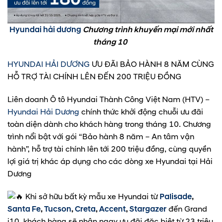
Hyundai hải dương
Chương trình khuyến mại mới nhất
tháng 10
HYUNDAI HẢI DƯƠNG
ƯU ĐÃI BẢO HÀNH 8 NĂM CÙNG
HỖ TRỢ TÀI CHÍNH LÊN ĐẾN 200 TRIỆU ĐỒNG
Liên doanh Ô tô Hyundai Thành Công Việt Nam (HTV) –
Hyundai Hải Dương
chính thức khởi động chuỗi ưu đãi
toàn diện dành cho khách hàng trong tháng 10. Chương
trình nổi bật với gói “Bảo hành 8 năm – An tâm vận
hành”, hỗ trợ tài chính lên tới 200 triệu đồng, cùng quyền
lợi giá trị khác áp dụng cho các dòng xe Hyundai tại Hải
Dương
Khi sở hữu bất kỳ mẫu xe Hyundai từ
Palisade
,
Santa Fe
,
Tucson
,
Creta
,
Accent
,
Stargazer
đến Grand
i10, khách hàng sẽ nhận ngay ưu đãi đặc biệt từ 23 triệu