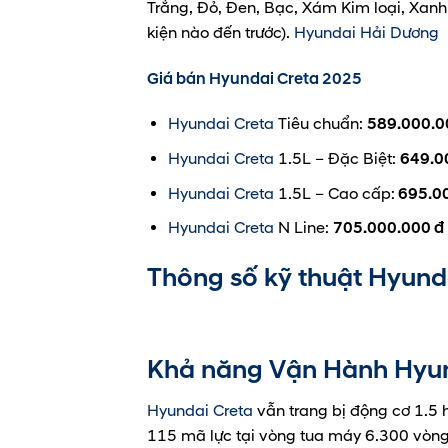
Trắng, Đỏ, Đen, Bạc, Xám Kim loại, Xan
kiện nào đến trước).
Hyundai Hải Dương
Giá bán Hyundai Creta 2025
Hyundai Creta
Tiêu chuẩn:
589.000.0
Hyundai Creta
1.5L – Đặc Biệt:
649.0
Hyundai Creta
1.5L – Cao cấp:
695.00
Hyundai Creta
N Line:
705.000.000 đ
Thông số kỹ thuật Hyund
Khả năng Vận Hành
Hyun
Hyundai Creta
vẫn trang bị động cơ 1.5 
115 mã lực tại vòng tua máy 6.300 vòn