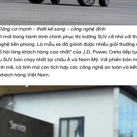
ộng cơ mạnh – thiết kế sang – công nghệ đỉnh
mới trong hành trình chinh phục thị trường SUV cỡ nhỏ với th
 nghệ tiên phong. Là mẫu xe đã giành được nhiều giải thưởng 
ố hài lòng khách hàng cao nhất” của J.D. Power, Creta tiếp tụ
ẫu SUV bán chạy nhất tại châu Á và Nam Mỹ. Với phiên bản m
 mẽ, cá tính mà còn tích hợp các công nghệ an toàn và kết
a khách hàng Việt Nam.