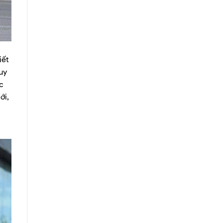
iết
uy
c
ới,