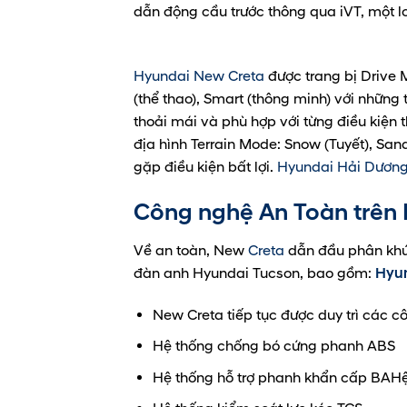
dẫn động cầu trước thông qua iVT, một l
Hyundai New Creta
được trang bị Drive M
(thể thao), Smart (thông minh) với những
thoải mái và phù hợp với từng điều kiện
địa hình Terrain Mode: Snow (Tuyết), Sa
gặp điều kiện bất lợi.
Hyundai Hải Dươn
Công nghệ An Toàn trên
Về an toàn, New
Creta
dẫn đầu phân khúc
đàn anh Hyundai Tucson, bao gồm:
Hyu
New Creta tiếp tục được duy trì các c
Hệ thống chống bó cứng phanh ABS
Hệ thống hỗ trợ phanh khẩn cấp BAH