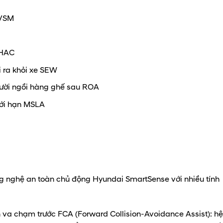
 VSM
 HAC
 ra khỏi xe SEW
ười ngồi hàng ghế sau ROA
iới hạn MSLA
ng nghệ an toàn chủ động Hyundai SmartSense với nhiều tính
 va chạm trước FCA (Forward Collision-Avoidance Assist): hệ