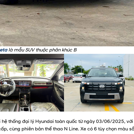
eta
là mẫu SUV thuộc phân khúc B
i hệ thống đại lý Hyundai toàn quốc từ ngày 03/06/2025, vớ
cấp, cùng phiên bản thể thao N Line. Xe có 6 tùy chọn màu sắ