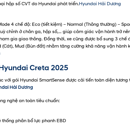
oại hộp số CVT do Hyundai phát triển.
Hyundai Hải Dương
ode 4 chế độ: Eco (tiết kiệm) – Normal (Thông thường) – Spo
 tuỳ chỉnh ở chân ga, hộp số,… giúp cảm giác vận hành trở nê
 tham gia giao thông. Đồng thời, xe cũng được bổ sung 3 chế 
nd (Cát), Mud (Bùn đất) nhằm tăng cường khả năng vận hành k
g
Hyundai Creta
2025
 với gói Hyundai SmartSense được cải tiến toàn diện tương 
ndai Hải Dương
ông nghệ an toàn tiêu chuẩn:
ệ thống phân bổ lực phanh EBD