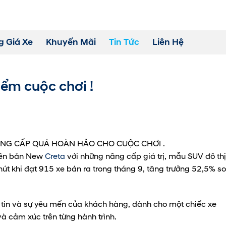
g Giá Xe
Khuyến Mãi
Tin Tức
Liên Hệ
ểm cuộc chơi !
ÂNG CẤP QUÁ HOÀN HẢO CHO CUỘC CHƠI .
hiên bản New
Creta
với những nâng cấp giá trị, mẫu SUV đô thị
út khi đạt 915 xe bán ra trong tháng 9, tăng trưởng 52,5% so
tin và sự yêu mến của khách hàng, dành cho một chiếc xe
à cảm xúc trên từng hành trình.