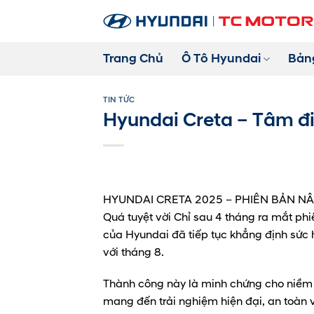
Bỏ
qua
nội
Trang Chủ
Ô Tô Hyundai
Bản
dung
TIN TỨC
Hyundai Creta – Tâm đi
HYUNDAI CRETA 2025 – PHIÊN BẢN N
Quá tuyệt vời Chỉ sau 4 tháng ra mắt p
của Hyundai đã tiếp tục khẳng định sức h
với tháng 8.
Thành công này là minh chứng cho niềm 
mang đến trải nghiệm hiện đại, an toàn v