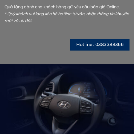
Quà tặng dành cho khách hàng gửi yêu cầu báo giá Online.
* Quý khách vui lòng liên hệ hotline tư vấn, nhận thông tin khuyến
mãi và ưu đãi.
Hotline: 0383388366