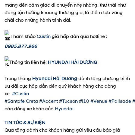
mang đến cảm giác di chuyển nhẹ nhàng, thư thái như
đang tận hưởng khoang thương gia, là điểm tựa vững
chãi cho những hành trình dài.
Tham khảo
Custin
giá hấp dẫn qua hotline :
0985.877.966
Thông tin liên hệ:
HYUNDAI HẢI DƯƠNG
Trong tháng
Hyundai Hải Dương
dành tặng chương trình
ưu đãi cực hấp dẫn đến quý khách hàng cho dòng
xe
#Custin
#Santafe
Creta
#Accent
#Tucson
#I10
#Venue
#Palisade
#
các dòng xe khác của
Hyundai
.
TIN TỨC & SỰ KIỆN
Quà tặng dành cho khách hàng gửi yêu cầu báo giá