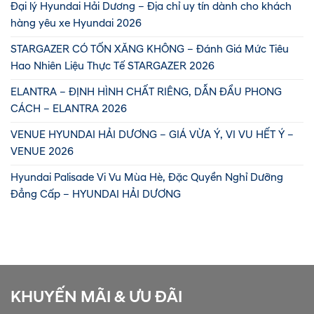
Đại lý Hyundai Hải Dương – Địa chỉ uy tín dành cho khách
hàng yêu xe Hyundai 2026
STARGAZER CÓ TỐN XĂNG KHÔNG – Đánh Giá Mức Tiêu
Hao Nhiên Liệu Thực Tế STARGAZER 2026
ELANTRA – ĐỊNH HÌNH CHẤT RIÊNG, DẪN ĐẦU PHONG
CÁCH – ELANTRA 2026
VENUE HYUNDAI HẢI DƯƠNG – GIÁ VỪA Ý, VI VU HẾT Ý –
VENUE 2026
Hyundai Palisade Vi Vu Mùa Hè, Đặc Quyền Nghỉ Dưỡng
Đẳng Cấp – HYUNDAI HẢI DƯƠNG
KHUYẾN MÃI & ƯU ĐÃI