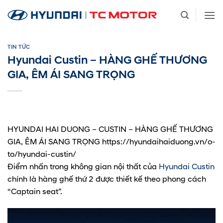
Bỏ
qua
nội
dung
TIN TỨC
Hyundai Custin – HÀNG GHẾ THƯƠNG
GIA, ÊM ÁI SANG TRỌNG
HYUNDAI HAI DUONG – CUSTIN – HÀNG GHẾ THƯƠNG
GIA, ÊM ÁI SANG TRỌNG https://hyundaihaiduong.vn/o-
to/hyundai-custin/
Điểm nhấn trong không gian nội thất của
Hyundai Custin
chính là hàng ghế thứ 2 được thiết kế theo phong cách
“Captain seat”.